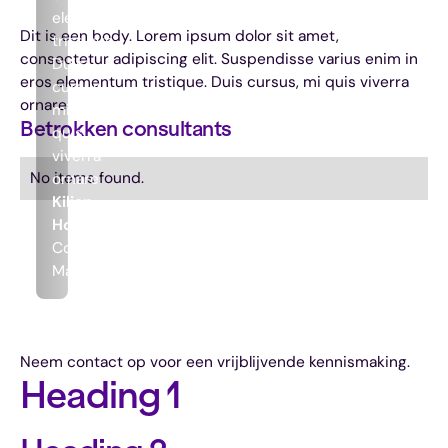
elementum
Dit is een body. Lorem ipsum dolor sit amet,
tristique.
consectetur adipiscing elit. Suspendisse varius enim in
Duis
eros elementum tristique. Duis cursus, mi quis viverra
cursus,
ornare
mi
Betrokken consultants
quis
viverra
No items found.
ornare
Kilian
Houthuijzen
Commercieel
Manager
Neem contact op voor een vrijblijvende kennismaking.
Heading 1