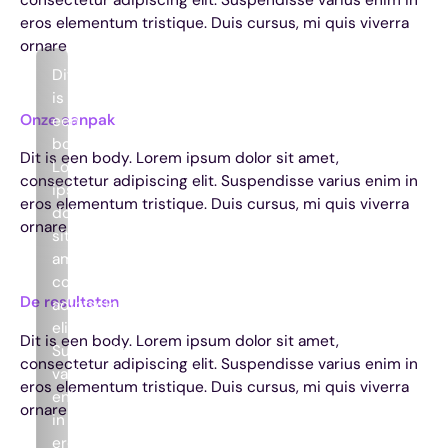
eros elementum tristique. Duis cursus, mi quis viverra
ornare
Dit
is
Onze aanpak
een
body.
Dit is een body. Lorem ipsum dolor sit amet,
Lorem
consectetur adipiscing elit. Suspendisse varius enim in
ipsum
eros elementum tristique. Duis cursus, mi quis viverra
dolor
ornare
sit
amet,
consectetur
De resultaten
adipiscing
elit.
Dit is een body. Lorem ipsum dolor sit amet,
Suspendisse
consectetur adipiscing elit. Suspendisse varius enim in
varius
eros elementum tristique. Duis cursus, mi quis viverra
enim
ornare
in
eros