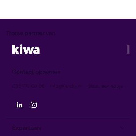
Trotse partner van
Contact opnemen
085 773 60 05
info@fendix.nl
Stuur een appje
TAGGRS
Expertises
Hoe TAGGRS in 4 maanden ISO