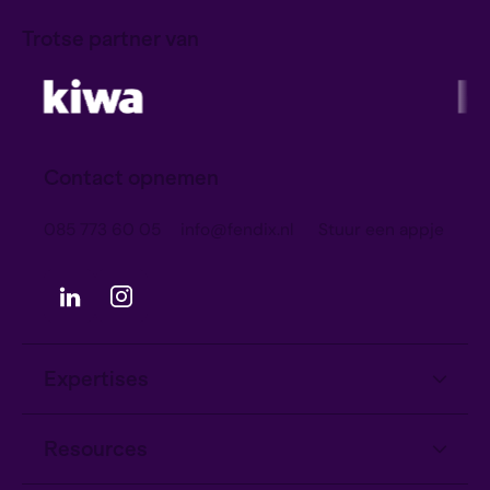
Trotse partner van
Contact opnemen
085 773 60 05
info@fendix.nl
Stuur een appje
Expertises
Informatiebeveiliging
Resources
Privacy