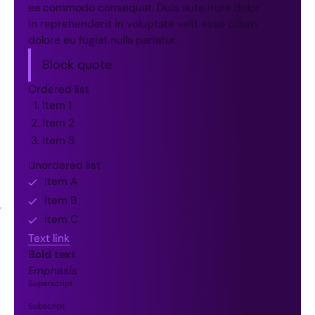
ea commodo consequat. Duis aute irure dolor
in reprehenderit in voluptate velit esse cillum
dolore eu fugiat nulla pariatur.
Block quote
Ordered list
Item 1
Item 2
Item 3
Unordered list
Item A
Item B
Item C
Text link
Bold text
Emphasis
Superscript
Subscript