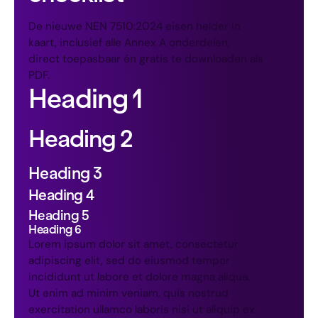
De nieuwe NEN 7510:2024 eisen helder in
kaart, inclusief alle Annex A onderdelen,
direct toepasbaar én gratis te downloaden als
PDF.
Heading 1
Heading 2
Heading 3
Heading 4
Heading 5
Heading 6
Lorem ipsum dolor sit amet, consectetur
adipiscing elit, sed do eiusmod tempor
incididunt ut labore et dolore magna aliqua.
Ut enim ad minim veniam, quis nostrud
exercitation ullamco laboris nisi ut aliquip ex