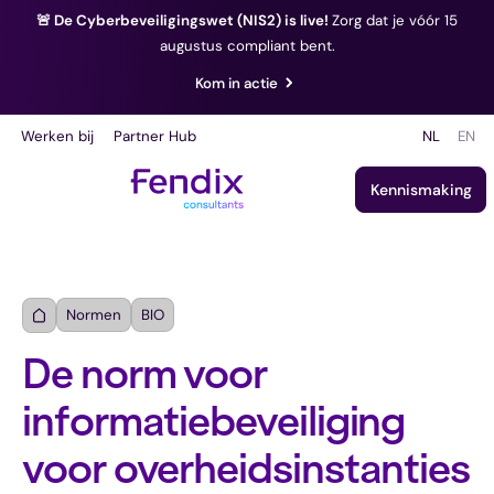
🚨 De Cyberbeveiligingswet (NIS2) is live!
Zorg dat je vóór 15
augustus compliant bent.
Kom in actie
Werken bij
Partner Hub
NL
EN
Kennismaking
Normen
BIO
De norm voor
informatiebeveiliging
voor overheidsinstanties