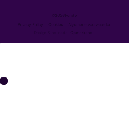
©
2026
Fendix
Privacy Policy
Cookies
Algemene voorwaarden
Design & no-code
Opmerkend