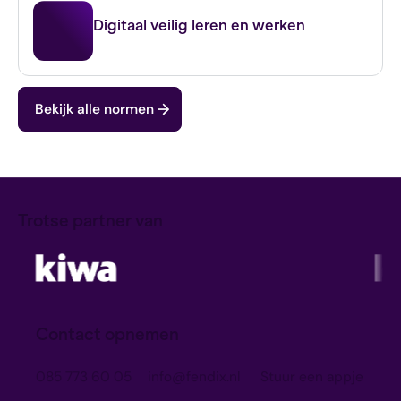
IBP FO
Digitaal veilig leren en werken
Bekijk alle normen
Trotse partner van
Contact opnemen
085 773 60 05
info@fendix.nl
Stuur een appje