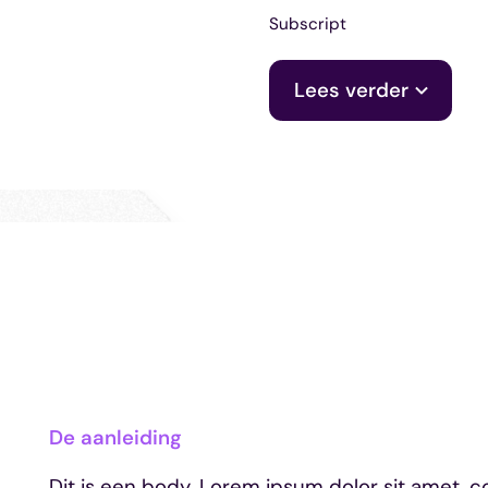
Subscript
Lees verder
De aanleiding
Dit is een body. Lorem ipsum dolor sit amet, c