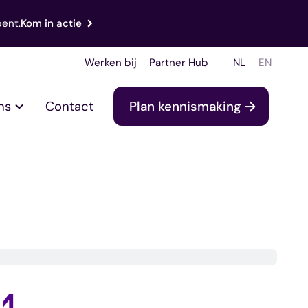
bent.
Kom in actie
Werken bij
Partner Hub
NL
EN
ns
Contact
Plan kennismaking
1