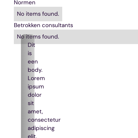
Normen
No items found.
Betrokken consultants
No items found.
Dit
is
een
body.
Lorem
ipsum
dolor
sit
amet,
consectetur
adipiscing
elit.