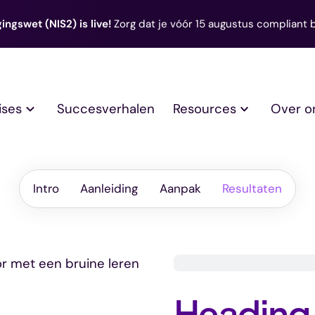
ingswet (NIS2) is live!
Zorg dat je vóór 15 augustus compliant 
ises
Succesverhalen
Resources
Over o
Resultaten
Aanleiding
Aanpak
Intro
Aanleiding
Resultaten
Aanpak
Intro
Heading 