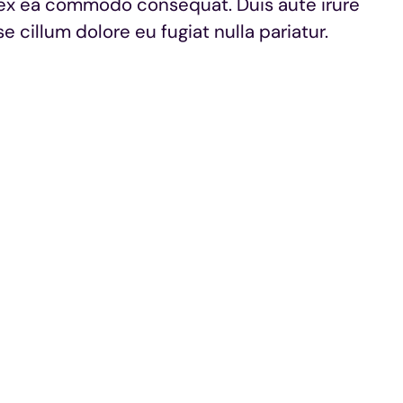
ip ex ea commodo consequat. Duis aute irure
e cillum dolore eu fugiat nulla pariatur.