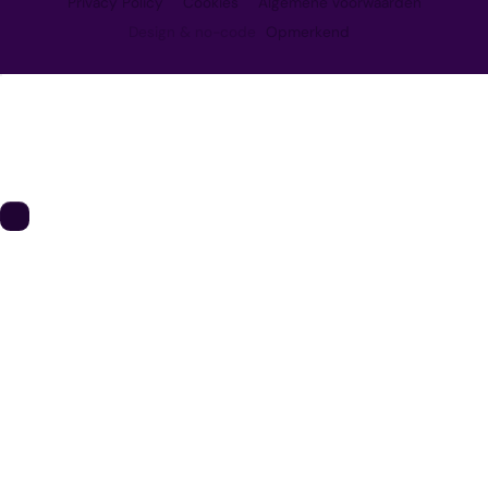
Privacy Policy
Cookies
Algemene voorwaarden
Design & no-code
Opmerkend