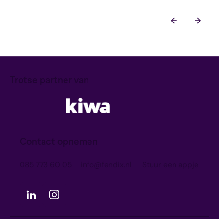
Trotse partner van
Contact opnemen
085 773 60 05
info@fendix.nl
Stuur een appje