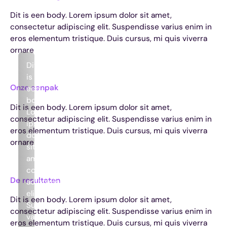
Dit is een body. Lorem ipsum dolor sit amet,
consectetur adipiscing elit. Suspendisse varius enim in
eros elementum tristique. Duis cursus, mi quis viverra
ornare
Dit
is
Onze aanpak
een
body.
Dit is een body. Lorem ipsum dolor sit amet,
Lorem
consectetur adipiscing elit. Suspendisse varius enim in
ipsum
eros elementum tristique. Duis cursus, mi quis viverra
dolor
ornare
sit
amet,
consectetur
De resultaten
adipiscing
elit.
Dit is een body. Lorem ipsum dolor sit amet,
Suspendisse
consectetur adipiscing elit. Suspendisse varius enim in
varius
eros elementum tristique. Duis cursus, mi quis viverra