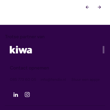
Trotse partner van
Contact opnemen
085 773 60 05
info@fendix.nl
Stuur een appje