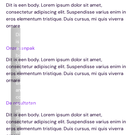
Dit is een body. Lorem ipsum dolor sit amet,
consectetur adipiscing elit. Suspendisse varius enim in
eros elementum tristique. Duis cursus, mi quis viverra
ornare
Dit
is
Onze aanpak
een
body.
Dit is een body. Lorem ipsum dolor sit amet,
Lorem
consectetur adipiscing elit. Suspendisse varius enim in
ipsum
eros elementum tristique. Duis cursus, mi quis viverra
dolor
ornare
sit
amet,
consectetur
De resultaten
adipiscing
elit.
Dit is een body. Lorem ipsum dolor sit amet,
Suspendisse
consectetur adipiscing elit. Suspendisse varius enim in
varius
eros elementum tristique. Duis cursus, mi quis viverra
enim